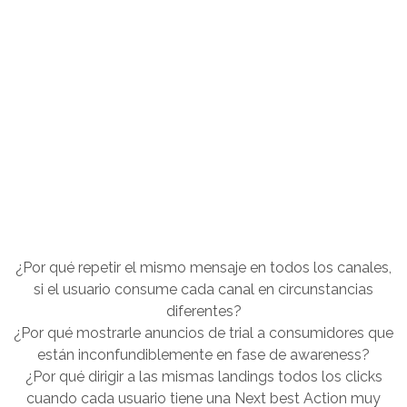
Explota todo el potencial de tu
data de manera escalable y
comprensible. Somos expertos
en Big Data pero por encima
de todo, somos profesionales
del marketing como tú,
hablamos tu idioma.
¿Por qué repetir el mismo mensaje en todos los canales,
si el usuario consume cada canal en circunstancias
diferentes?
¿Por qué mostrarle anuncios de trial a consumidores que
están inconfundiblemente en fase de awareness?
¿Por qué dirigir a las mismas landings todos los clicks
cuando cada usuario tiene una Next best Action muy