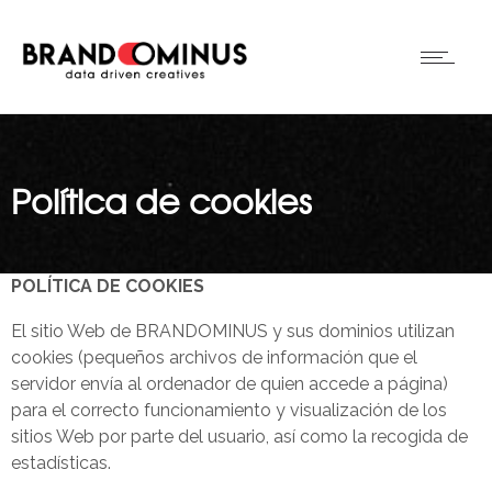
Política de cookies
P
O
L
Í
T
I
C
A DE COOKIES
El sitio Web de BRANDOMINUS y sus dominios utilizan
cookies (pequeños archivos de información que el
servidor envía al ordenador de quien accede a página)
para el correcto funcionamiento y visualización de los
sitios Web por parte del usuario, así como la recogida de
estadísticas.