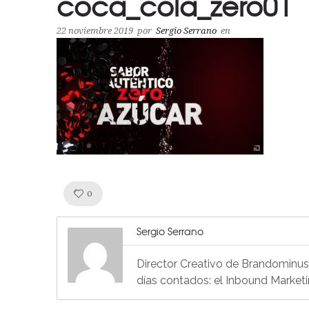
coca_cola_zero01
22 noviembre 2019
por
Sergio Serrano
en
Like!
0
Sergio Serrano
Director Creativo de Brandominus, 
días contados: el Inbound Market