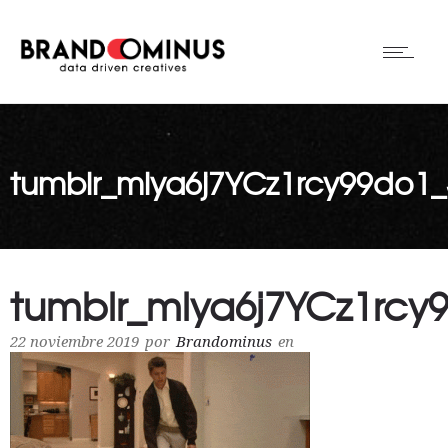
tumblr_mlya6j7YCz1rcy99do1
tumblr_mlya6j7YCz1rcy
22 noviembre 2019
por
Brandominus
en