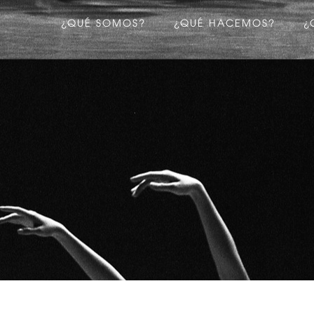
¿QUÉ SOMOS?
¿QUÉ HACEMOS?
¿