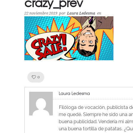
crazy_prev
22 noviembre 2019
por
Laura Ledesma
en
Like!
0
Laura Ledesma
Filóloga de vocación, publicista 
me quedé. Siempre he sido una ama
buena publicidad. Vendería mi alm
una buena tortilla de patatas. ¿Q