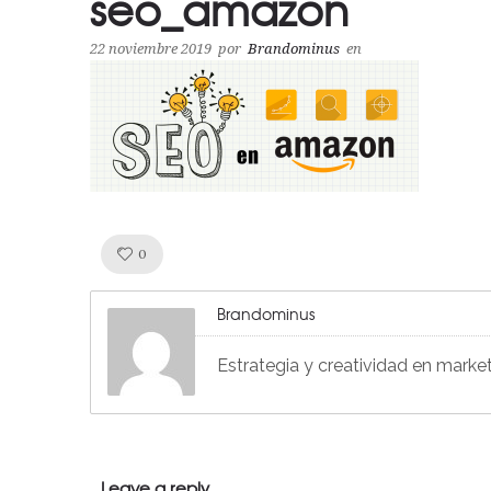
seo_amazon
22 noviembre 2019
por
Brandominus
en
Like!
0
Brandominus
Estrategia y creatividad en marke
Leave a reply