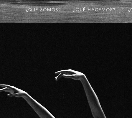
¿QUÉ SOMOS?
¿QUÉ HACEMOS?
¿