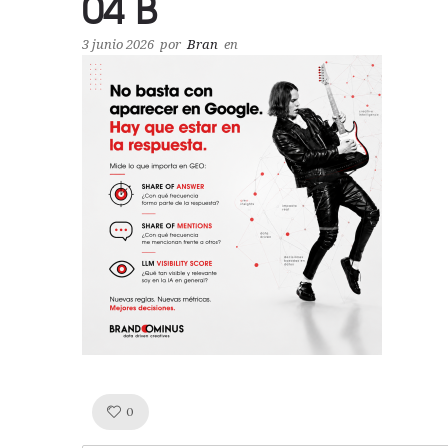
04 B
3 junio 2026
por
Bran
en
Like!
0