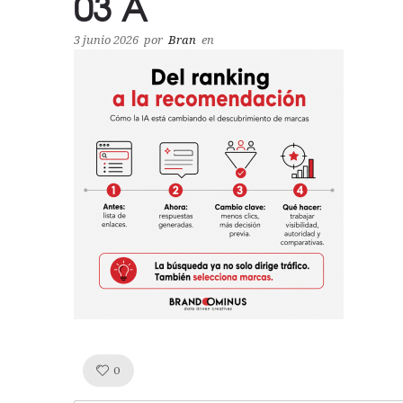
03 A
3 junio 2026
por
Bran
en
Like!
0