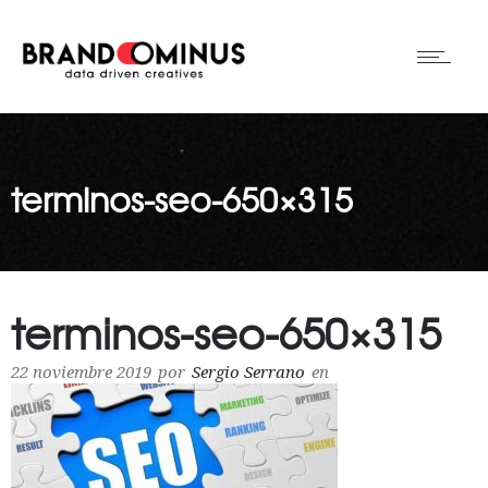
terminos-seo-650×315
terminos-seo-650×315
22 noviembre 2019
por
Sergio Serrano
en