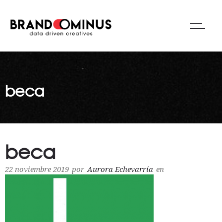
beca
beca
22 noviembre 2019
por
Aurora Echevarría
en