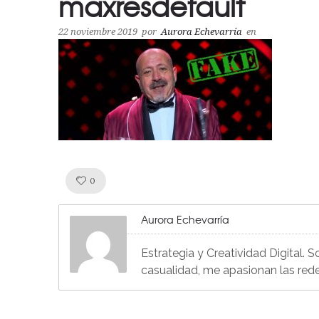
maxresdefault
22 noviembre 2019
por
Aurora Echevarría
en
Like!
0
Aurora Echevarría
Estrategia y Creatividad Digital. 
casualidad, me apasionan las red