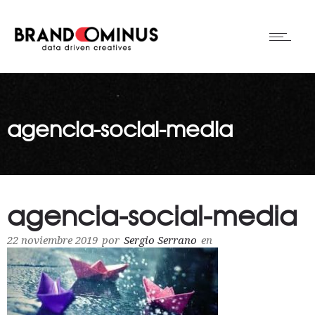
agencia-social-media
agencia-social-media
22 noviembre 2019
por
Sergio Serrano
en