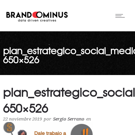
plan_estrategico_social_medi
650×526
plan_estrategico_socia
650×526
22 noviembre 2019
por
Sergio Serrano
en