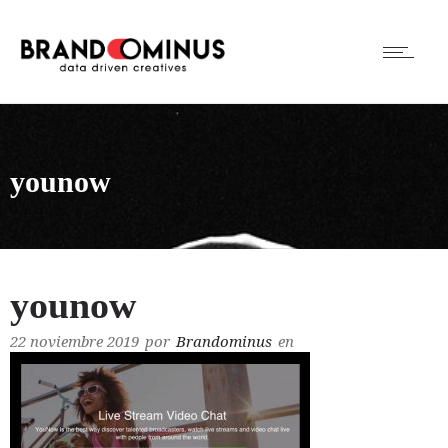
younow
younow
22 noviembre 2019
por
Brandominus
en