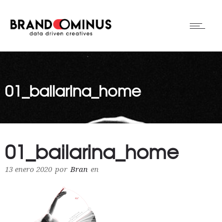
01_bailarina_home
01_bailarina_home
13 enero 2020
por
Bran
en