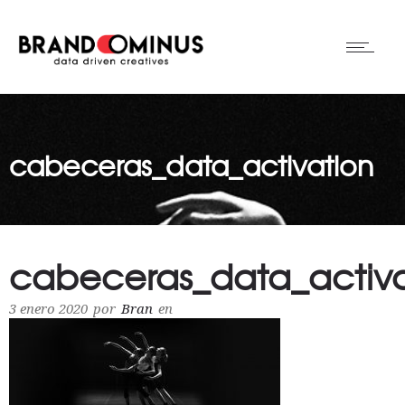
cabeceras_data_activation
cabeceras_data_activa
3 enero 2020
por
Bran
en