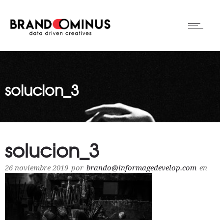
solucion_3
solucion_3
26 noviembre 2019
por
brando@informagedevelop.com
en