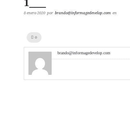
1___
8 enero 2020
por
brando@informagedevelop.com
en
Like!
0
brando@informagedevelop.com