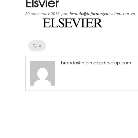
Elsvier
30 noviembre 2019
por
brando@informagedevelop.com
en
Like!
0
brando@informagedevelop.com