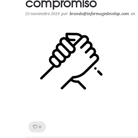
compromiso
25 noviembre 2019
por
brando@informagedevelop.com
en
Like!
0