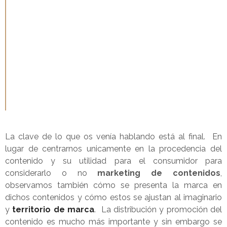
atención de un target específico mediante
contenidos
relevantes, atractivos, útiles y coherentes con los
valores de marca
, donde la presencia de esta se
percibe de manera natural, nunca interrumpiendo el
propio contenido o siendo intrusiva en modo alguno.
La clave de lo que os venía hablando está al final. En
lugar de centrarnos unicamente en la procedencia del
contenido y su utilidad para el consumidor para
considerarlo o no
marketing de contenidos
,
observamos también cómo se presenta la marca en
dichos contenidos y cómo estos se ajustan al imaginario
y
territorio de marca
. La distribución y promoción del
contenido es mucho más importante y sin embargo se