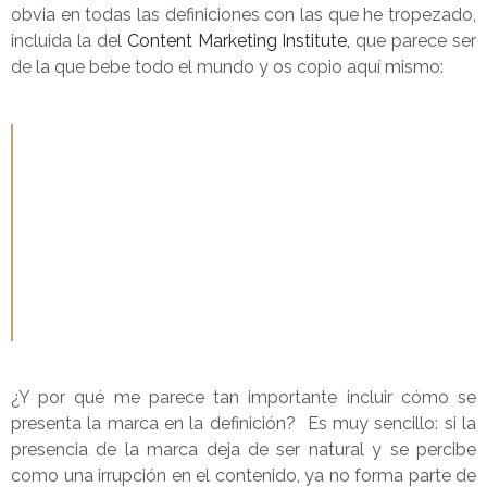
obvia en todas las definiciones con las que he tropezado,
incluida la del
Content Marketing Institute,
que parece ser
de la que bebe todo el mundo y os copio aquí mismo:
Content marketing is a strategic marketing approach
focused on creating and distributing valuable,
relevant, and consistent content to attract and retain
a clearly-defined audience — and, ultimately, to drive
profitable customer action.
¿Y por qué me parece tan importante incluir cómo se
presenta la marca en la definición? Es muy sencillo: si la
presencia de la marca deja de ser natural y se percibe
como una irrupción en el contenido, ya no forma parte de