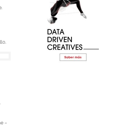
e.
lo.
.
ne –