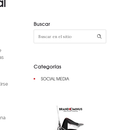
al
Buscar
e
as
Categorías
o
SOCIAL MEDIA
irse
una