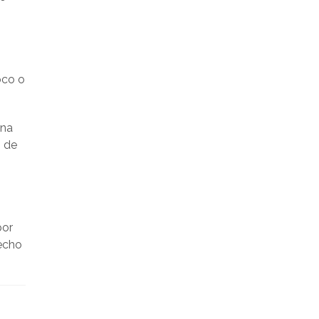
oco o
una
s de
por
recho