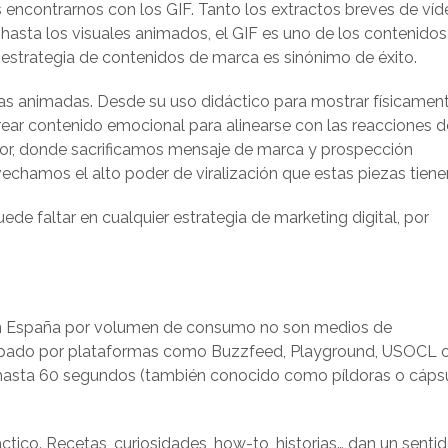
encontrarnos con los GIF. Tanto los extractos breves de víd
sta los visuales animados, el GIF es uno de los contenidos
strategia de contenidos de marca es sinónimo de éxito.
ezas animadas. Desde su uso didáctico para mostrar físicamen
crear contenido emocional para alinearse con las reacciones d
mor, donde sacrificamos mensaje de marca y prospección
echamos el alto poder de viralización que estas piezas tiene
de faltar en cualquier estrategia de marketing digital, por
o en España por volumen de consumo no son medios de
cupado por plataformas como Buzzfeed, Playground, USOCL 
e hasta 60 segundos (también conocido como píldoras o cáps
ctico. Recetas, curiosidades, how-to, historias… dan un senti