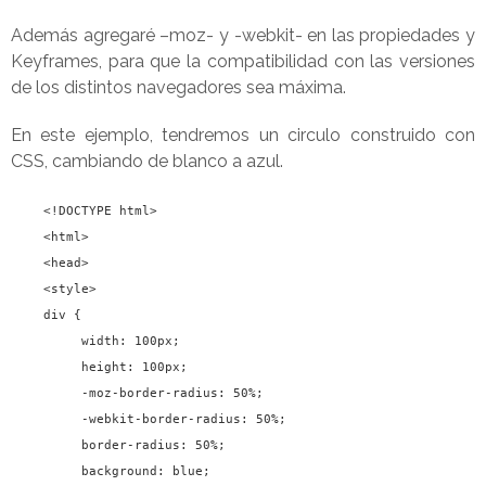
Además agregaré –moz- y -webkit- en las propiedades y
Keyframes, para que la compatibilidad con las versiones
de los distintos navegadores sea máxima.
En este ejemplo, tendremos un circulo construido con
CSS, cambiando de blanco a azul.
<!DOCTYPE html>
<html>
<head>
<style>
div {
width
:
100px
;
height
:
100px
;
-moz-border-radius:
50%
;
-webkit-border-radius:
50%
;
border-radius:
50%
;
background
:
blue
;