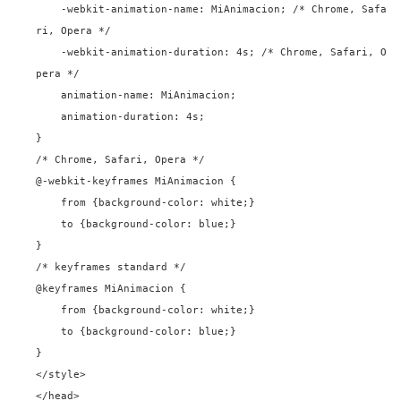
-webkit-animation-name: MiAnimacion;
/* Chrome, Safa
ri, Opera */
-webkit-animation-duration:
4
s;
/* Chrome, Safari, O
pera */
animation-name: MiAnimacion;
animation-duration:
4
s;
}
/* Chrome, Safari, Opera */
@-webkit-keyframes MiAnimacion {
from {
background-color
:
white
;}
to {
background-color
:
blue
;}
}
/* keyframes standard */
@keyframes MiAnimacion {
from {
background-color
:
white
;}
to {
background-color
:
blue
;}
}
</style>
</head>