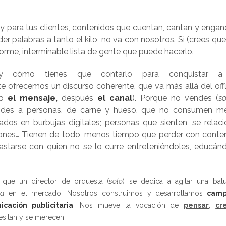
 para tus clientes, contenidos que cuentan, cantan y engan
der palabras a tanto el kilo, no va con nosotros. Si (crees qu
orme, interminable lista de gente que puede hacerlo.
y cómo tienes que contarlo para conquistar a
te ofrecemos un discurso coherente, que va más allá del offl
ro
el mensaje,
después
el canal
). Porque no vendes (
so
 vendes a personas, de carne y hueso, que no consumen m
ados en burbujas digitales; personas que sienten, se relaci
piniones… Tienen de todo, menos tiempo que perder con conte
astarse con quien no se lo curre entreteniéndoles, educánd
 que un director de orquesta (
solo
) se dedica a agitar una bat
ta
en el mercado. Nosotros construimos y desarrollamos
camp
cación publicitaria
.
Nos mueve la vocación de
pensar
,
cr
esitan y se merecen.