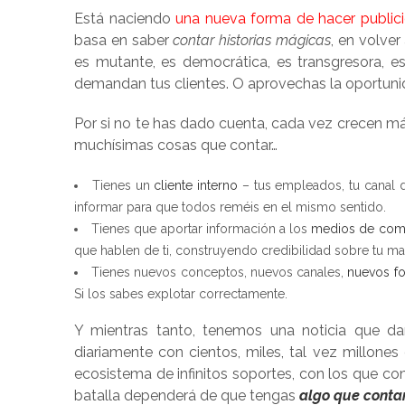
Está naciendo
una nueva forma de hacer publici
basa en saber
contar historias mágicas
, en volver 
es mutante, es democrática, es transgresora, e
demandan tus clientes. O aprovechas la oportunida
Por si no te has dado cuenta, cada vez crecen m
muchísimas cosas que contar…
Tienes un
cliente interno
– tus empleados, tu canal d
informar para que todos reméis en el mismo sentido.
Tienes que aportar información a los
medios de comu
que hablen de ti, construyendo credibilidad sobre tu ma
Tienes nuevos conceptos, nuevos canales,
nuevos f
Si los sabes explotar correctamente.
Y mientras tanto, tenemos una noticia que da
diariamente con cientos, miles, tal vez millone
ecosistema de infinitos soportes, con los que com
batalla dependerá de que tengas
algo que conta