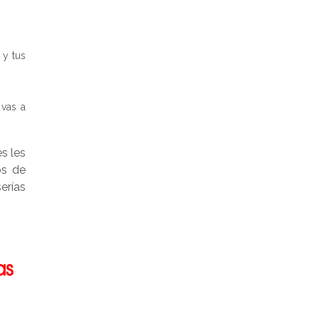
 y tus
 vas a
s les
os de
erías
as