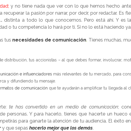
dad;
y no tiene nada que ver con lo que hemos hecho ante
a recuperar la pasión por narrar, por decir, por redactar. Es fle
s… distinta a todo lo que conocemos. Pero está ahí. Y es l
d o tu competencia lo hará por tí. Si no lo está haciendo ya
ás tus
necesidades de comunicación
.
Tienes muchas, mu
e distribución, tus accionistas – al que debes formar, involucrar, mot
nicación e influenciadores
más relevantes de tu mercado, para con
rca y difundiendo tu mensaje.
ormatos de comunicación
que te ayudarán a amplificar tu llegada al cl
rte:
te has convertido en un medio de comunicación
; con
s de personas. Y para hacerlo, tienes que hacerte un hueco 
petirás para ganarte la atención de tu audiencia. El éxito en
r
y que sepas
hacerlo mejor que los demás
.