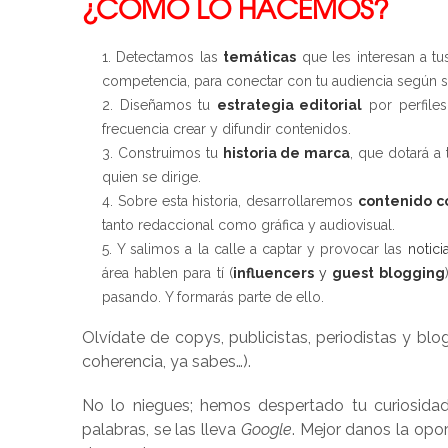
¿CÓMO LO HACEMOS?
Detectamos las
temáticas
que les interesan a tu
competencia, para conectar con tu audiencia según s
Diseñamos tu
estrategia editorial
por perfile
frecuencia crear y difundir contenidos.
Construimos tu
historia de marca
, que dotará a 
quien se dirige.
Sobre esta historia, desarrollaremos
contenido c
tanto redaccional como gráfica y audiovisual.
Y salimos a la calle a captar y provocar las
notici
área hablen para tí (
influencers
y
guest blogging
pasando. Y formarás parte de ello.
Olvídate de copys, publicistas, periodistas y b
coherencia, ya sabes…).
No lo niegues; hemos despertado tu curiosidad
palabras, se las lleva
Google
. Mejor danos la op