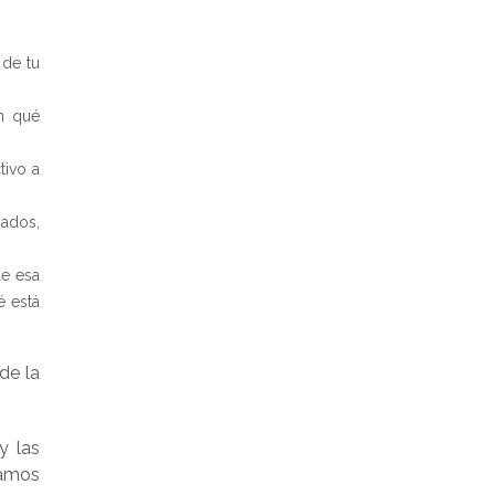
 de tu
n qué
tivo a
gados,
de esa
é está
de la
y las
tamos