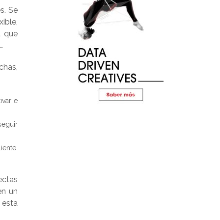
s. Se
xible,
a que
…
chas,
ivar e
seguir
iente.
ectas
en un
 esta