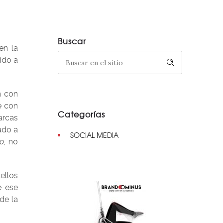
Buscar
en la
ido a
n con
e con
Categorías
arcas
ado a
SOCIAL MEDIA
do
, no
ellos
e ese
de la