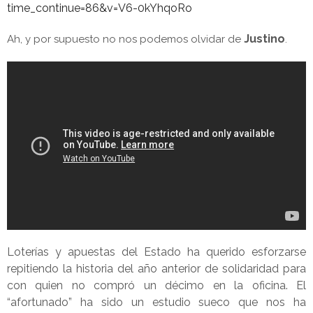
time_continue=86&v=V6-0kYhqoRo
Justino
Ah, y por supuesto no nos podemos olvidar de
.
Loterías y apuestas del Estado ha querido esforzarse
repitiendo la historia del año anterior de solidaridad para
con quien no compró un décimo en la oficina. El
“afortunado” ha sido un estudio sueco que nos ha