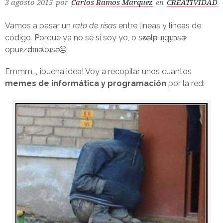
3 agosto 2015
por
Carlos Ramos Marquez
en
CREATIVIDAD
Vamos a pasar un
rato de risas
entre lineas y lineas de
código
.
Porque ya no sé si soy yo, o sәʌәɹ lәp ɹᴉqᴉɹɔsә ɐ
opuɐzәdɯә ʎoʇsә. 😐
Emmm…, ¡buena idea! Voy a recopilar unos cuantos
memes de informática y programación
por la red: