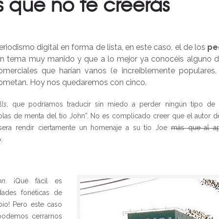
 que no te creerás
eriodismo digital en forma de lista, en este caso, el de los
pe
 un tema muy manido y que a lo mejor ya conocéis alguno d
erciales que harían vanos (e increíblemente populares, 
ometan. Hoy nos quedaremos con cinco.
lls
, que podríamos traducir sin miedo a perder ningún tipo de 
las de menta del tío John”. No es complicado creer que el autor d
sera rendir ciertamente un homenaje a su tío Joe
más que al ap
o
.
on
. ¡Qué fácil es
dades fonéticas de
pio! Pero este caso
podemos cerrarnos