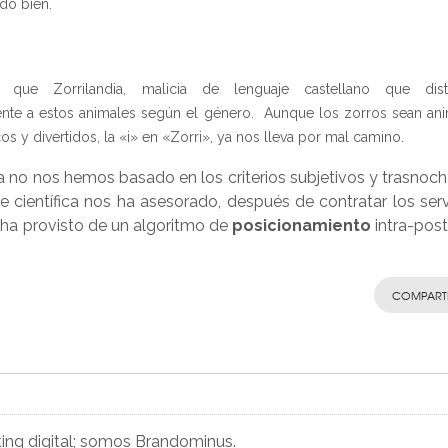
ido bien.
l que Zorrilandia, malicia de lenguaje castellano que dist
nte a estos animales según el género. Aunque los zorros sean an
s y divertidos, la «i» en «Zorri», ya nos lleva por mal camino.
sta no nos hemos basado en los criterios subjetivos y trasnoc
e científica nos ha asesorado, después de contratar los serv
ha provisto de un algoritmo de
posicionamiento
intra-post
COMPART
ting digital; somos Brandominus.