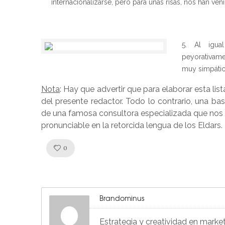
internacionalizarse, pero para unas risas, nos han ven
Al igua
peyorativame
muy simpático
Nota
: Hay que advertir que para elaborar esta li
del presente redactor. Todo lo contrario, una bas
de una famosa consultora especializada que nos 
pronunciable en la retorcida lengua de los Eldars.
Like!
0
Brandominus
Estrategia y creatividad en marke