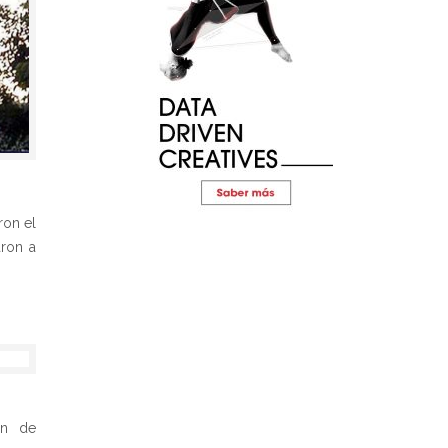
ron el
aron a
ón de