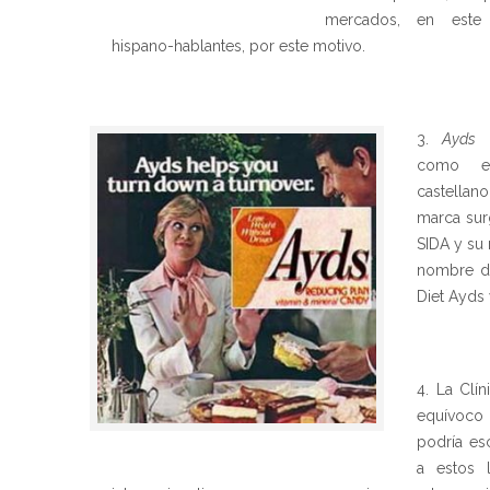
mercados, en este
hispano-hablantes, por este motivo.
Ayds
(
como es
castellan
marca sur
SIDA y su
nombre de
Diet Ayds 
La Clín
equívoco 
podría es
a estos 