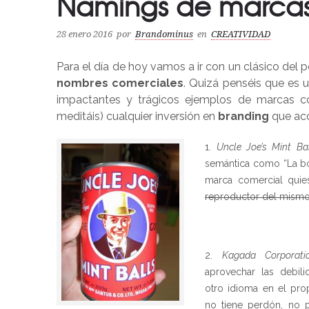
Namings de marcas
28 enero 2016
por
Brandominus
en
CREATIVIDAD
Para el día de hoy vamos a ir con un clásico del p
nombres comerciales
. Quizá penséis que es
impactantes y trágicos ejemplos de marcas com
meditáis) cualquier inversión en
branding
que ac
Uncle Joe’s Mint Ba
semántica como “La bo
marca comercial quie
reproductor del mism
Kagada Corporati
aprovechar las debili
otro idioma en el pro
no tiene perdón, no 