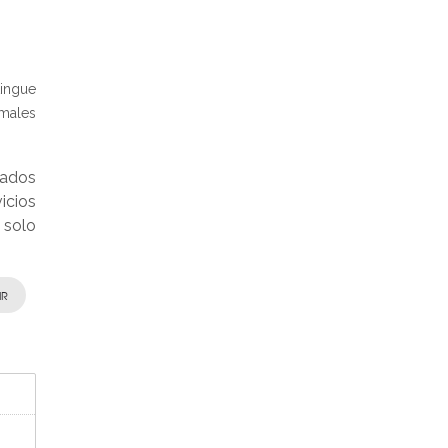
ingue
imales
hados
icios
 solo
IR