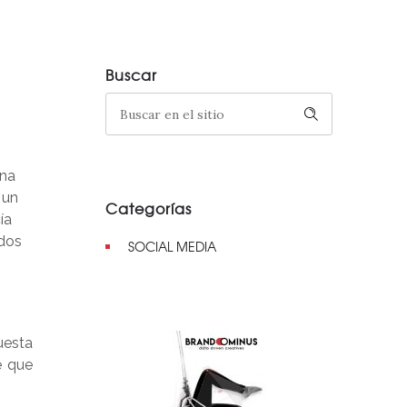
Buscar
una
 un
Categorías
ía
dos
SOCIAL MEDIA
uesta
e que