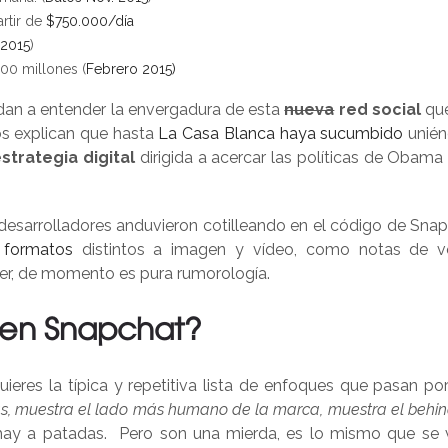
rtir de
$750.000/día
2015
)
00 millones (
Febrero 2015)
an a entender la envergadura de esta
nueva
red social
que
s explican que hasta
La Casa Blanca haya sucumbido
unié
strategia digital
dirigida a acercar las políticas de Obama 
desarrolladores anduvieron cotilleando en el código de Snap
s formatos
distintos a imagen y vídeo, como notas de 
ver, de momento es pura rumorología.
 en Snapchat?
ieres la típica y repetitiva lista de enfoques que pasan po
icas, muestra el lado más humano de la marca, muestra el behin
 hay a patadas. Pero son una mierda, es lo mismo que se 