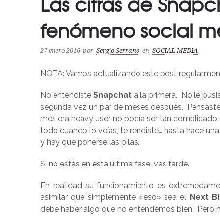
Las cifras de Snapc
fenómeno social m
27 enero 2016
por
Sergio Serrano
en
SOCIAL MEDIA
NOTA: Vamos actualizando este post regularmen
No entendiste
Snapchat
a la primera. No le pusi
segunda vez un par de meses después. Pensaste qu
mes era heavy user, no podía ser tan complicad
todo cuando lo veías, te rendiste… hasta hace u
y hay que ponerse las pilas.
Si no estás en esta última fase, vas tarde.
En realidad su funcionamiento es extremedamen
asimilar que simplemente «eso» sea el
Next Bi
debe haber algo que no entendemos bien. Pero no