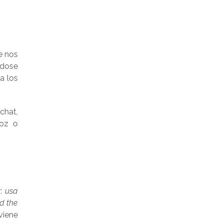
 nos
ndose
a los
chat,
voz o
r:
usa
d the
viene