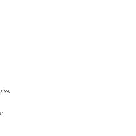
 años
24