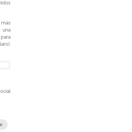
nidos
, más
r una
 para
aro),
ocial
IR