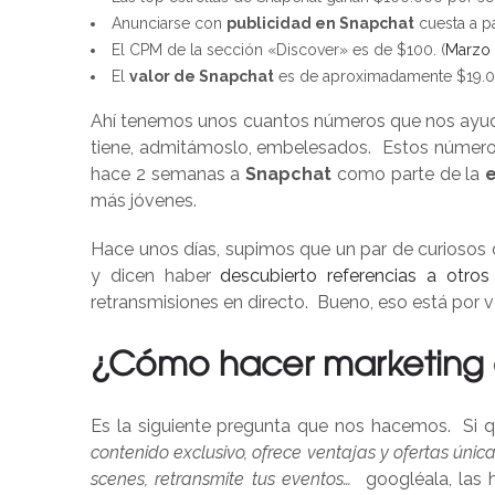
Anunciarse con
publicidad en Snapchat
cuesta a pa
El CPM de la sección «Discover» es de $100. (
Marzo 
El
valor de Snapchat
es de aproximadamente $19.0
Ahí tenemos unos cuantos números que nos ayud
tiene, admitámoslo, embelesados. Estos número
hace 2 semanas a
Snapchat
como parte de la
e
más jóvenes.
Hace unos días, supimos que un par de curiosos 
y dicen haber
descubierto referencias a otro
retransmisiones en directo. Bueno, eso está por 
¿Cómo hacer marketing
Es la siguiente pregunta que nos hacemos. Si qu
contenido exclusivo, ofrece ventajas y ofertas ún
scenes, retransmite tus eventos…
googléala, las