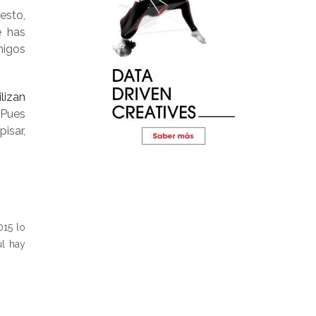
esto,
e has
migos
lizan
 Pues
isar,
015 lo
l hay