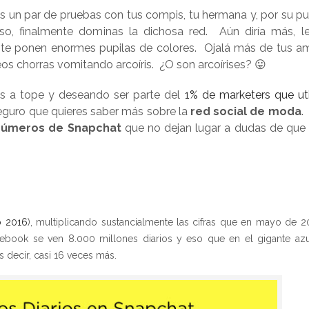
tras un par de pruebas con tus compis, tu hermana y, por su pu
oso, finalmente dominas la dichosa red. Aún diría más, l
 te ponen enormes pupilas de colores. Ojalá más de tus a
s chorras vomitando arcoíris. ¿O son arcoírises? 😛
tás a tope y deseando ser parte del
1% de marketers que uti
eguro que quieres saber más sobre la
red social de moda
.
números de Snapchat
que no dejan lugar a dudas de que p
o 2016
), multiplicando sustancialmente las cifras que en mayo de 2
book se ven 8.000 millones diarios y eso que en el gigante azu
es decir, casi 16 veces más.