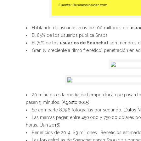
Hablando de usuarios, más de 100 millones de
usuar
El 65% de los usuarios publica Snaps.
El 71% de los
usuarios de Snapchat
son menores de
Gran (y creciente a ritmo frenético) penetración en ad
20 minutos es la media de tiempo diaria que pasan l
pasan 9 minutos. (
Agosto 2015
)
Se comparte 8.796 fotografías por segundo. (
Datos N
Las marcas pagan entre 450.000 y 750.00 dólares por 
horas. (
Jun 2016
)
Beneficios de 2014, $3 millones. Beneficios estimad
Las top estrellas de Snapchat ganan $100.000 por se