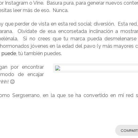
por Instagram o Vine. Basura pura, para generar nuevos conte
esitas leer más de eso. Nunca.
 que perder de vista en esta red social: diversión. Esta red
jarana. Olvídate de esa encorsetada inclinación a mostra
elénala. Si no crees que tu marca pueda desmelenarse
 hormonados jóvenes en la edad del pavo (y más mayores cl
i puede
, tú también puedes.
gan por encontrar
l modo de encajar
hhh! 😉
omo Sergserrano, en la que se ha convertido en mi red s
COMPART