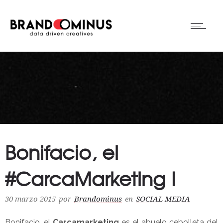
Bonifacio, el
#CarcaMarketing I
30 marzo 2015
por
Brandominus
en
SOCIAL MEDIA
Bonifacio, el
Carcamarketing
es el abuelo cebolleta del