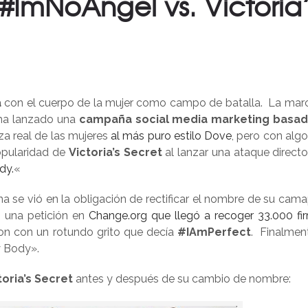
 #ImNoAngel vs. Victoria’
a
con el cuerpo de la mujer como campo de batalla. La mar
a lanzado una
campaña social media marketing basad
za real de las mujeres
al más puro estilo Dove
, pero con alg
popularidad de
Victoria’s Secret
al lanzar una ataque directo
dy.
«
na se vió en la obligación de rectificar el nombre de su cam
a una petición en
Change.org que llegó a recoger 33.000 fi
ron con un rotundo grito que decía
#IAmPerfect
. Finalmen
 Body».
oria’s Secret
antes y después de su cambio de nombre: