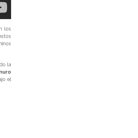
n los
estos
minos
do la
uro
jo el