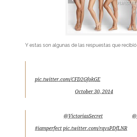
Y estas son algunas de las respuestas que recibió
Today we celebrate the perfect REAL body an
pic.twitter.com/CFD2GfokGE
— Dove (@Dove)
October 30, 2014
In protest of
@VictoriasSecret
's campaign,
@
#iamperfect
pic.twitter.com/rqvsPDfLNR