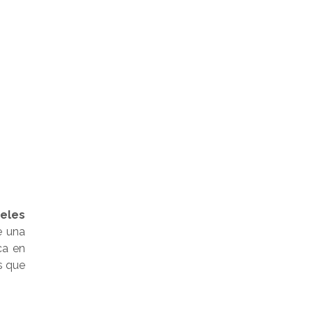
eles
e una
ca en
s que