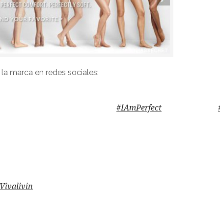
 la marca en redes sociales:
d all the women who have said "
#IAmPerfect
the way I am."
Vivalivin
stands in support of women embracing their curve