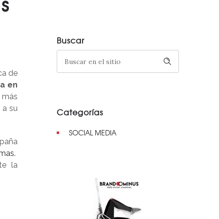
s
Buscar
ca de
a en
o más
 a su
Categorías
SOCIAL MEDIA
apaña
rmas.
te la