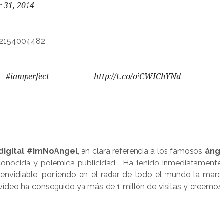
 31, 2014
082154004482
>>
#iamperfect
>> Petición
http://t.co/oiCWIChYNd
igital #ImNoAngel
, en clara referencia a los famosos
áng
onocida y polémica publicidad. Ha tenido inmediatament
envidiable, poniendo en el radar de todo el mundo la mar
el vídeo ha conseguido ya más de 1 millón de visitas y creemo