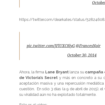
— MayhemEnt PR (@MayhemEntPR)
October
https://twitter.com/dearkates/status/528246
Protesta en Twitter contra Victoria's Secret 
pic.twitter.com/JFlUXC8lyG
@FrancesNoir
— Opy (@OpyMorales)
October 30, 2014
Ahora, la firma
Lane Bryant
lanza su
campaña d
de Victoria’s Secret
y más en concreto a su c
aceptación masiva y una repercusión mediática 
cuestión. En sólo 3 días (a 9 de abril de 2015), 
su viralidad aún no ha explotado totalmente.
Este es el vídeo: