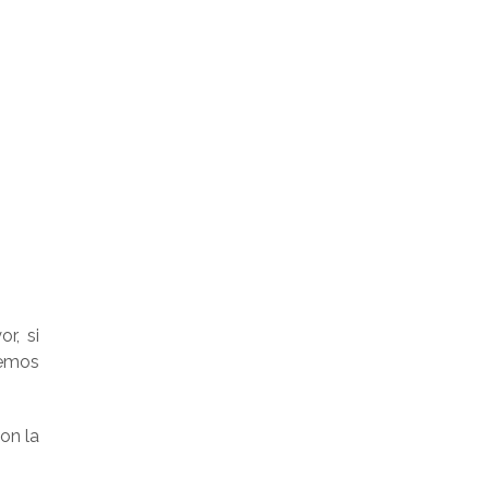
r, si
demos
on la