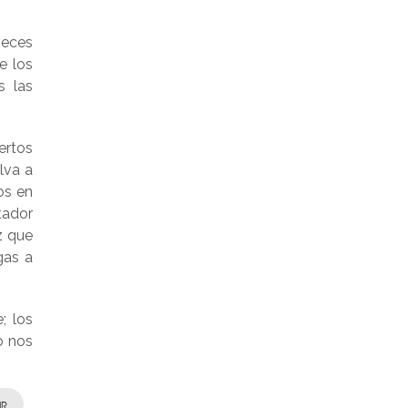
veces
e los
s las
ertos
lva a
os en
tador
z que
gas a
; los
o nos
IR