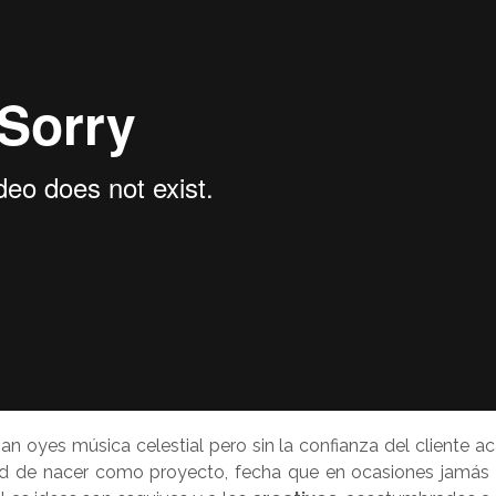
n oyes música celestial pero sin la confianza del cliente a
ad de nacer como proyecto, fecha que en ocasiones jamás 