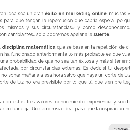
ran idea sea un gran
éxito en marketing online
, muchas 
 para que tengan la repercusión que cabría esperar porqu
los mismos y sus circunstancias» y como desconocemo
son cambiantes… solo podremos apelar a la
suerte
.
a disciplina matemática
que se basa en la repetición de ci
ión ha funcionado anteriormente lo más probable es que vue
 una probabilidad de que no sea tan éxitosa y más si tenem
fectada por circunstancias externas. Es decir, si tu desper
e no sonar mañana a esa hora salvo que haya un corte de lu
rte de luz no era previsible por lo que tú que siempre lle
con estos tres valores: conocimiento, experiencia y suerte
ve en bandeja. Una ambrosía ideal para que la inspiración n
COMPART