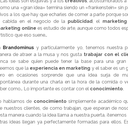
Las ideas son esquivas y a los
creativos
, acostumbrados a e
mo una «gran idea» termina siendo un «frankenstein» sin pi
ivos a los que hay que echarles de comer a parte porque so
sin cabida en el negocio de la
publicidad
, el
marketing
arketing online
es estudio de arte, aunque como todos es
rtístico que eso suene…
n
Brandominus
y particularmente yo, tenemos nuestra p
nera de atraer a la musa y nos gusta
trabajar con el cl
nca se sabe quien puede tener la base para una gran 
reemos que la
experiencia en marketing
y el saber es un 
ero en ocasiones sorprende que una idea surja de m
pontánea durante una charla en la hora de la comida o v
ber como… Lo importante es contar con el
conocimiento
.
o hablamos de
conocimiento
simplemente académico q
e nuestros clientes, de como trabajan, que esperan de noso
e esta manera cuando la idea llama a nuestra puerta, ¡tenemos 
stras ideas llegan ya perfectamente formadas para ellos. E