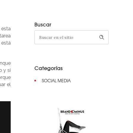
Buscar
 esta
tarea
 está
unque
Categorías
 y si
orque
SOCIAL MEDIA
ar el