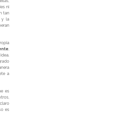
llas,
es ni
n tan
y la
peran
ropia
iente
,
idea.
grado
anera
ete a
ue es
tros,
claro
so es