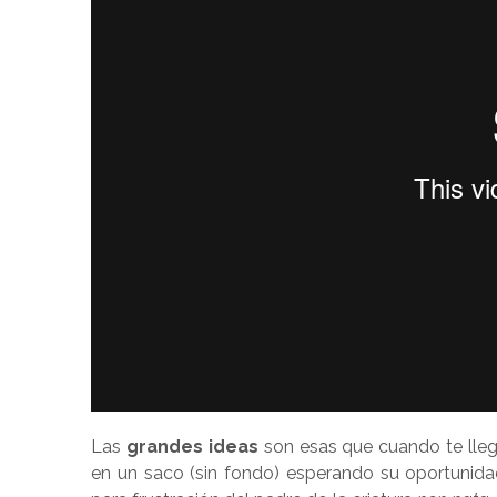
Las
grandes ideas
son esas que cuando te llega
en un saco (sin fondo) esperando su oportunid