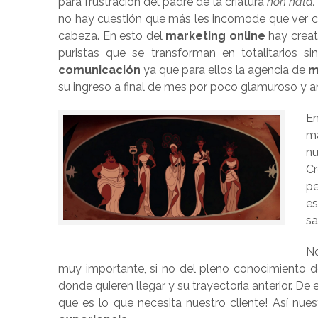
para frustración del padre de la criatura
non nata.
no hay cuestión que más les incomode que ver co
cabeza. En esto del
marketing online
hay creat
puristas que se transforman en totalitarios 
comunicación
ya que para ellos la agencia de
m
su ingreso a final de mes por poco glamuroso y a
E
ma
nu
C
p
es
sa
N
muy importante, si no del pleno conocimiento d
donde quieren llegar y su trayectoria anterior. D
que es lo que necesita nuestro cliente! Así nue