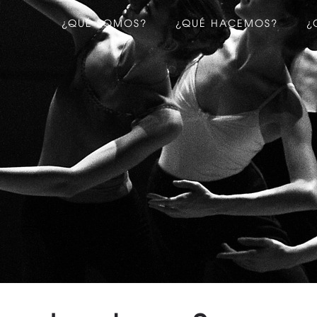
¿QUÉ SOMOS?
¿QUÉ HACEMOS?
¿