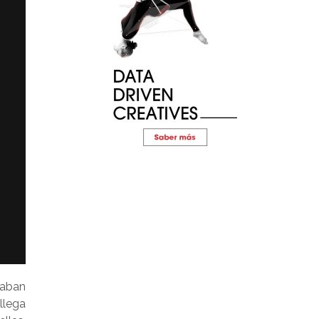
caban
llega