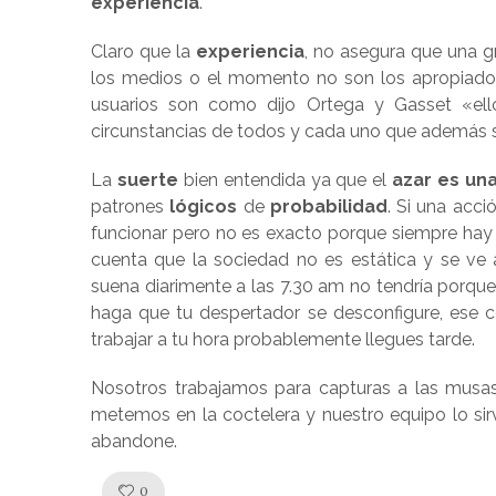
experiencia
.
Claro que la
experiencia
, no asegura que una g
los medios o el momento no son los apropiados
usuarios son como dijo Ortega y Gasset «el
circunstancias de todos y cada uno que además 
La
suerte
bien entendida ya que el
azar es un
patrones
lógicos
de
probabilidad
. Si una acc
funcionar pero no es exacto porque siempre hay
cuenta que la sociedad no es estática y se ve a
suena diarimente a las 7.30 am no tendría porqu
haga que tu despertador se desconfigure, ese co
trabajar a tu hora probablemente llegues tarde.
Nosotros trabajamos para capturas a las musas 
metemos en la coctelera y nuestro equipo lo sir
abandone.
Like!
0