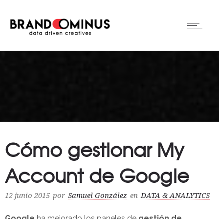
Cómo gestionar My
Account de Google
12 junio 2015
por
Samuel González
en
DATA & ANALYTICS
Google
ha mejorado los paneles de
gestión de