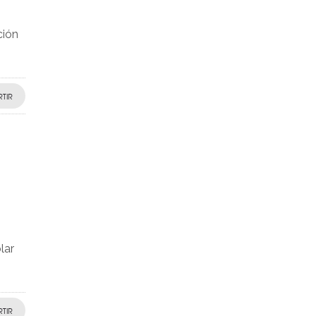
ción
TIR
lar
TIR