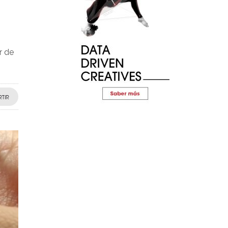
r de
TIR