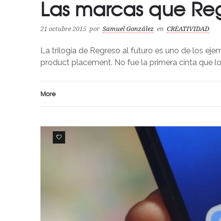
Las marcas que Reg
21 octubre 2015
por
Samuel González
en
CREATIVIDAD
La trilogía de Regreso al futuro es uno de los 
product placement. No fue la primera cinta que lo
More
0