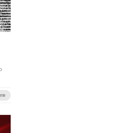
o
TIR