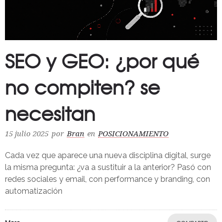
SEO y GEO: ¿por qué
no compiten? se
necesitan
15 julio 2025
por
Bran
en
POSICIONAMIENTO
Cada vez que aparece una nueva disciplina digital, surge
la misma pregunta: ¿va a sustituir a la anterior? Pasó con
redes sociales y email, con performance y branding, con
automatización