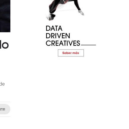
lo
 de
TIR