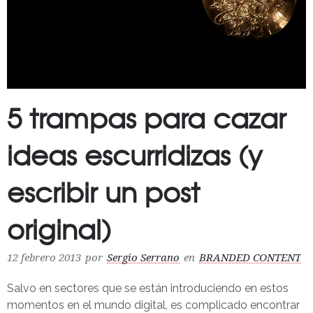
5 trampas para cazar
ideas escurridizas (y
escribir un post
original)
12 febrero 2013
por
Sergio Serrano
en
BRANDED CONTENT
Salvo en sectores que se están introduciendo en estos
momentos en el mundo digital, es complicado encontrar