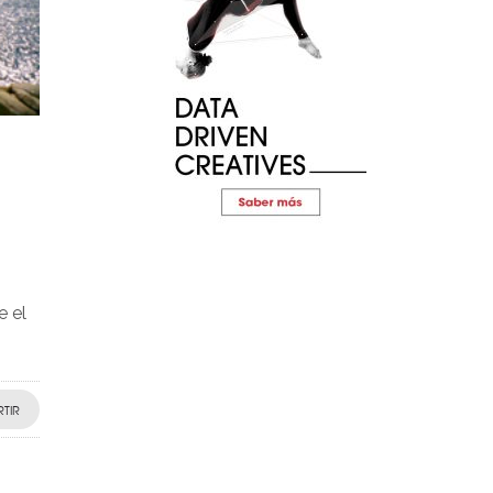
e el
TIR