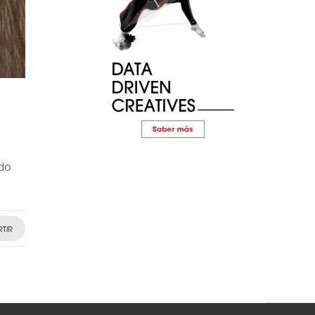
ido
TIR