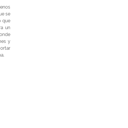
menos
ue se
 que
ra un
donde
nes y
ortar
a.