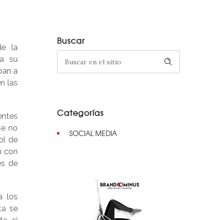
Buscar
de la
 a su
ban a
n las
Categorías
entes
se no
SOCIAL MEDIA
ol de
n con
es de
a los
ta se