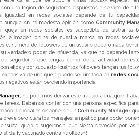
a este canal que se supone «más rápido» especialmen
 con una legión de seguidores dispuestos a servirte de alt
la igualdad en redes sociales depende de tu capacid
cia aunque, en mi modesta opinión como
Community Man
er queja en redes sociales es suceptible de lastrar la 
ión e imagen online de nuestra marca en redes sociale
es el número de followers de un usuario poco o nada tiene
 su verdadero poder de influencia, ya que no depende tant
de seguidores que tengas como de la actividad de esto
 con ellos y por supuesto ¡cuántos followers tengan tus follo
 expansiva de una queja puede ser ilimitada en
redes soci
s negativos están perdiendo importancia.
Manager
, no podemos derivar este trabajo a cualquier traba
e tareas. Debemos contar con una persona específica para
rrado. Lo ideal es disponer de un
Community Manager
que
a breve pero clara los mensajes; empático para poder poner
consulta, queja o sugerencia; que sienta devoción por las 
o el día ¡y vacunado contra «trolleos»!