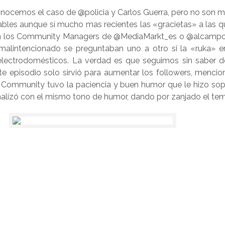
nocemos el caso de @policia y Carlos Guerra, pero no son 
bles aunque sí mucho mas recientes las «gracietas» a las q
n los Community Managers de @
MediaMarkt_es
o @alcampo
malintencionado se preguntaban uno a otro si la «ruka» e
 electrodomésticos. La verdad es que seguimos sin saber 
e episodio solo sirvió para aumentar los followers, mencio
u Community tuvo la paciencia y buen humor que le hizo sop
inalizó con el mismo tono de humor, dando por zanjado el tem