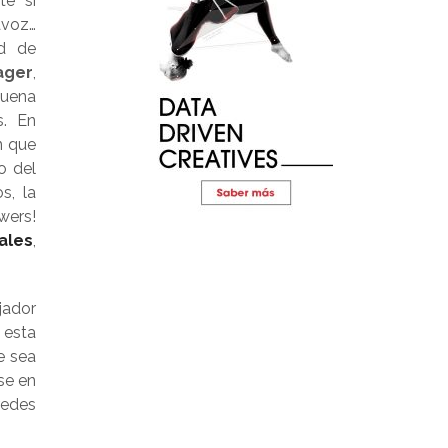
te si
avoz…
ad de
ager
,
buena
s. En
n que
o del
s, la
wers!
ales
,
jador
 esta
 sea
se en
redes