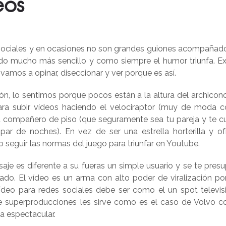
eos
s sociales y en ocasiones no son grandes guiones acompañad
o mucho más sencillo y como siempre el humor triunfa. Ex
vamos a opinar, diseccionar y ver porque es así.
ón, lo sentimos porque pocos están a la altura del archicon
ra subir vídeos haciendo el velociraptor (muy de moda c
 tu compañero de piso (que seguramente sea tu pareja y te c
ar de noches). En vez de ser una estrella horterilla y of
seguir las normas del juego para triunfar en Youtube.
e es diferente a su fueras un simple usuario y se te pres
evado. El vídeo es un arma con alto poder de viralización por
deo para redes sociales debe ser como el un spot televis
e superproducciones les sirve como es el caso de Volvo c
 espectacular.