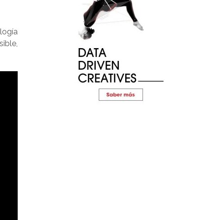
logía
ible,