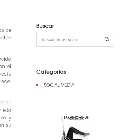
Buscar
os de
isten
ocido
on el
Categorías
ueste
recer
SOCIAL MEDIA
upone
 ello
ivo y
on su