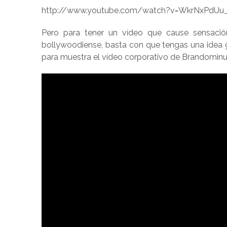
http://www.youtube.com/watch?v=WkrNxPdUu
Pero para tener un vídeo que cause sensació
bollywoodiense, basta con que tengas una idea g
para muestra el vídeo corporativo de Brandominus