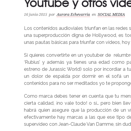
Youtube y otros víd
16 junio 2015
por
Aurora Echevarría
en
SOCIAL MEDIA
Los contenidos audioviales triunfan en las rede
una superproducción digna de Hollywood, es tod
unas pautas básicas para triunfar con vídeos, hoy 
Si quieres convertirte en un youtuber de relumbr
‘Rubius’ y además ya tienes una edad como pa
estreno de Jurassic World) solo por incordiar a
un dolor de espalda por dormir en el sofá un p
contenidos para no ser meditados yo te propongo 
Como marca debes tener en cuenta que tu mensaj
cierta calidad, ¡no vale todo! o sí… pero bien ll
habrá quien asegure que la producción de un ví
efectivamente hay marcas a las que ese tipo d
supervídeo con Jean-Claude Van Damme, sin duda