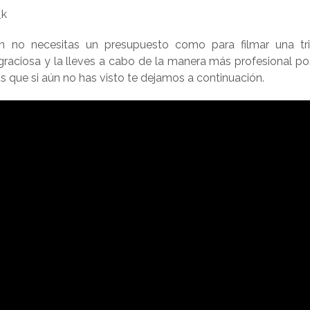
_k
n no necesitas un presupuesto como para filmar una tri
raciosa y la lleves a cabo de la manera más profesional pos
 que si aún no has visto te dejamos a continuación.