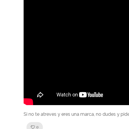
Si no te atreves y eres una marca, no dudes y pid
Like!
0