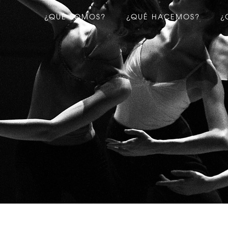
¿QUÉ SOMOS?
¿QUÉ HACEMOS?
¿