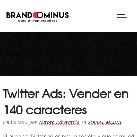
Twitter Ads: Vender en
140 caracteres
8 julio 2015
por
Aurora Echevarría
en
SOCIAL MEDIA
El auge de Twitter no es ningún secreto y que es mi red